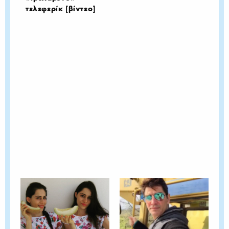
τελεφερίκ [βίντεο]