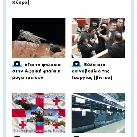
Κύπρο]
«Για τη φτώχεια
Ξύλο στο
στην Αφρική φταίει η
κοινοβούλιο της
μύγα τσετσε»
Γεωργίας [βίντεο]