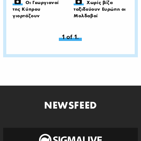
Οι Γεωργιανοί
Χωρίς βίζα
της Κύπρου
ταξιδεύουν Ευρώπη οι
γιορτάζουν
Μολδαβοί
You're on page
1 of 1.
NEWSFEED