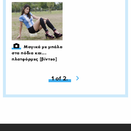
Μαγικά με μπάλα
στα πόδια και...
πλατφόρμες [βίντεο]
You're on page
1 of 2.
Next page