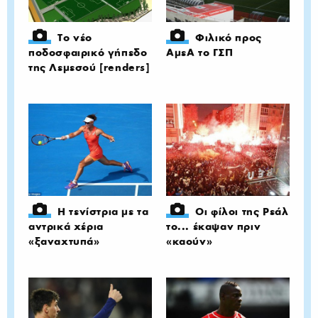
Το νέο
Φιλικό προς
ποδοσφαιρικό γήπεδο
ΑμεΑ το ΓΣΠ
της Λεμεσού [renders]
Η τενίστρια με τα
Οι φίλοι της Ρεάλ
αντρικά χέρια
το... έκαψαν πριν
«ξαναχτυπά»
«καούν»