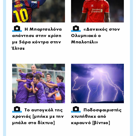
Η Μπαρτσελόνα
«Δανεικός στον
απάντησε στην κρίση
Ολυμπιακό ο
με 5άρα κόντρα στην
Μπαλοτέλι»
Έλτσε
Το αυτογκόλ της
Ποδοσφαιριστής
χρονιάς [μπήκε με την
χτυπήθηκε από
μπάλα στα δίχτυα]
κεραυνό [βίντεο]