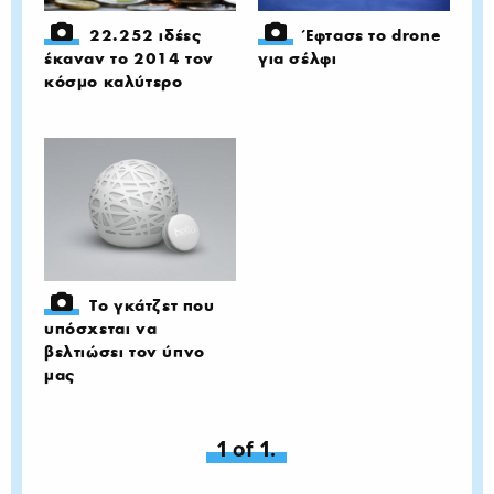
22.252 ιδέες
Έφτασε το drone
έκαναν το 2014 τον
για σέλφι
κόσμο καλύτερο
To γκάτζετ που
υπόσχεται να
βελτιώσει τον ύπνο
μας
You're on page
1 of 1.