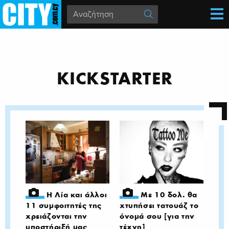
KICKSTARTER
Η Λία και άλλοι
Με 10 δολ. θα
11 συμφοιτητές της
χτυπήσει τατουάζ το
χρειάζονται την
όνομά σου [για την
υποστήριξή μας
τέχνη]