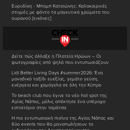
Ευρυδίκη - Μπομπ Κατσιώνης: Καλοκαιρινές
στιγμές με φόντο τα μαγευτικά χρώματα του
ουρανού [εικόνες]
Δείτε πώς άλλαξε η Πλατεία Ηρώων – Οι
φωτογραφίες από ψηλά που εντυπωσιάζουν
Lidl Better Living Days #summer2026: Ένα
μοναδικό ταξίδι ευεξίας, γεμάτο γεύση,
ενέργεια και χαμόγελα σε όλη την Κύπρο
Το beach club που έγινε το νέο hot spot της
Αγίας Νάπας, μόλις απέκτησε ένα υπέροχο
εστιατόριο στην ταράτσα
Η πιο εντυπωσιακή πισίνα της Αγίας Νάπας και
δύο events που θα μονοπωλήσουν το