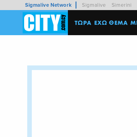
Sigmalive Network
Sigmalive
Simerini
ΤΩΡΑ
ΕΧΩ ΘΕΜΑ
M