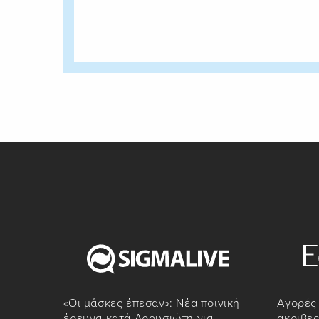
«Οι μάσκες έπεσαν»: Νέα ποινική
Αγορές 
έρευνα κατά Δρουσιώτη για
ακριβές