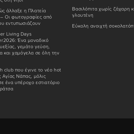
ς στη νησί
Βασιλόπιτα χωρίς ζάχαρη κ
ώς άλλαξε η Πλατεία
γλουτένη
– Οι φωτογραφίες από
ου εντυπωσιάζουν
Εύκολη ανοιχτή σοκολατόπ
ter Living Days
r2026: Ένα μοναδικό
ευεξίας, γεμάτο γεύση,
α και χαμόγελα σε όλη την
h club που έγινε το νέο hot
ς Αγίας Νάπας, μόλις
ε ένα υπέροχο εστιατόριο
αράτσα