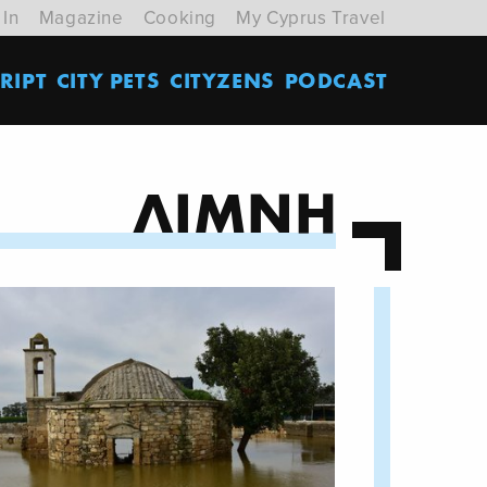
 In
Magazine
Cooking
My Cyprus Travel
RIPT
CITY PETS
CITYZENS
PODCAST
ΛΙΜΝΗ