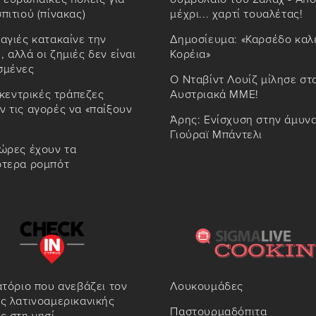
πιτιού (πίνακας)
μέχρι... χαρτί τουαλέτας!
αγιές κατακαίνε την
Δημοσίευμα: «Καρσέδο καλ
 αλλά οι ζημιές δεν είναι
Κορέια»
σμένες
Ο Νταβίντ Λουίζ μίλησε στ
ι κεντρικές τράπεζες
Αυστριακά ΜΜΕ!
 τις αγορές να «παίξουν
Άρης: Ενίσχυση στην άμυν
Γιούραϊ Μπάντελι
ώρες έχουν τα
ότερα ρομπότ
ατόριο που ανεβάζει τον
Λουκουμάδες
ς λατινοαμερικανικής
Παστουρμαδόπιτα