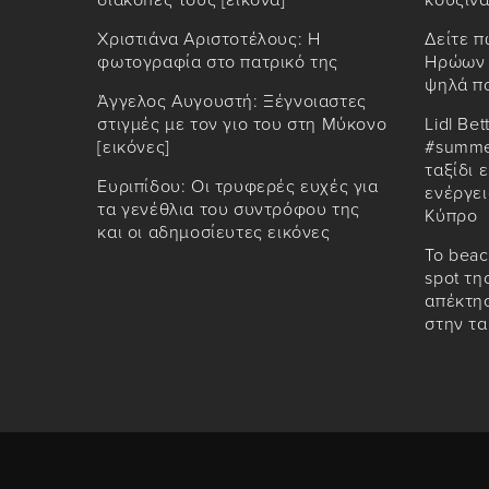
διακοπές τους [εικόνα]
κουζίνα
Χριστιάνα Αριστοτέλους: Η
Δείτε π
φωτογραφία στο πατρικό της
Ηρώων 
ψηλά π
Άγγελος Αυγουστή: Ξέγνοιαστες
στιγμές με τον γιο του στη Μύκονο
Lidl Bet
[εικόνες]
#summe
ταξίδι 
Ευριπίδου: Οι τρυφερές ευχές για
ενέργει
τα γενέθλια του συντρόφου της
Κύπρο
και οι αδημοσίευτες εικόνες
Το beac
spot τη
απέκτησ
στην τ