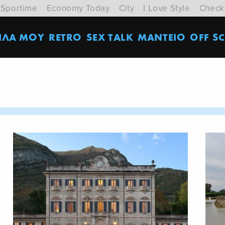
Sportime
Economy Today
City
I Love Style
Check
ΙΛΑ ΜΟΥ
RETRO
SEX TALK
ΜΑΝΤΕΙΟ
OFF SC