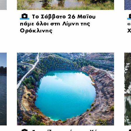
Το Σάββατο 26 Μαΐου
πάμε όλοι στη Λίμνη της
«
Ορόκλινης
Χ