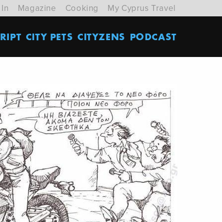
 In
Magazine
Cooking
My Cyprus Travel
RIPT
CITY PETS
CITYZENS
PODCAST