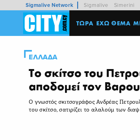
Sigmalive Network
Sigmalive
Simerini
ΤΩΡΑ
ΕΧΩ ΘΕΜΑ
M
ΕΛΛΑΔΑ
Το σκίτσο του Πετρ
αποδομεί τον Βαρο
Ο γνωστός σκιτσογράφος Ανδρέας Πετρουλ
του σκίτσο, σατιρίζει το αλαλούμ των δι