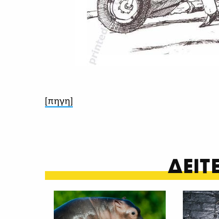
[πηγη]
ΔΕΙ