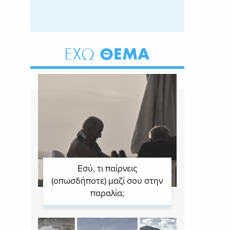
ΘΕΜΑ
ΕΧΩ
Εσύ, τι παίρνεις
(οπωσδήποτε) μαζί σου στην
παραλία;