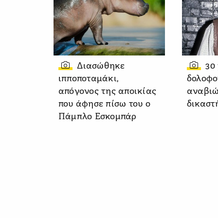
Διασώθηκε
30
ιπποποταμάκι,
δολοφο
απόγονος της αποικίας
αναβιώ
που άφησε πίσω του ο
δικαστ
Πάμπλο Εσκομπάρ