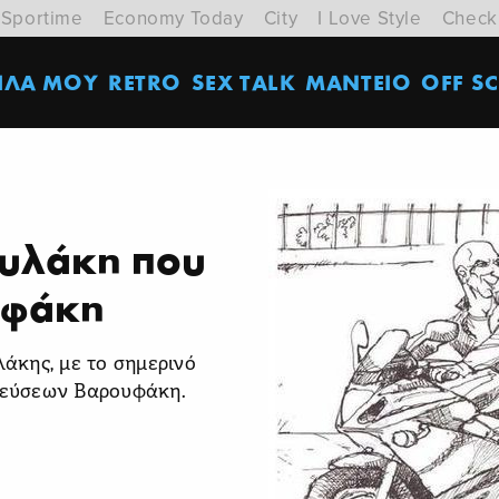
Sportime
Economy Today
City
I Love Style
Check
ΙΛΑ ΜΟΥ
RETRO
SEX TALK
ΜΑΝΤΕΙΟ
OFF SC
ουλάκη που
υφάκη
άκης, με το σημερινό
αψεύσεων Βαρουφάκη.