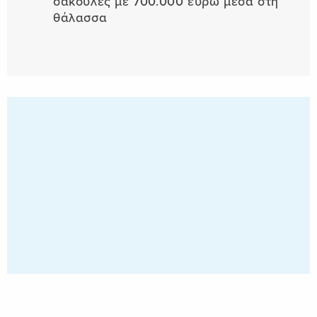
σακούλες με 700.000 ευρώ μέσα στη
θάλασσα