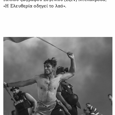
«Η Ελευθερία οδηγεί το λαό».