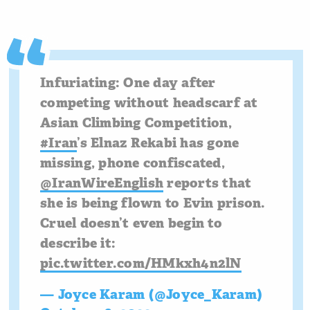
Infuriating: One day after
competing without headscarf at
Asian Climbing Competition,
#Iran
’s Elnaz Rekabi has gone
missing, phone confiscated,
@IranWireEnglish
reports that
she is being flown to Evin prison.
Cruel doesn’t even begin to
describe it:
pic.twitter.com/HMkxh4n2lN
— Joyce Karam (@Joyce_Karam)