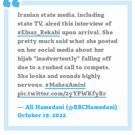
Iranian state media, including
state TV, aired this interview of
#Elnaz_Rekabi
upon arrival. She
pretty much said what she posted
on her social media about her
hijab "inadvertently" falling off
due to a rushed call to compete.
She looks and sounds highly
nervous.
#MahsaAmini
pic.twitter.com/2yYPWKfyRr
— Ali Hamedani (@BBCHamedani)
October 19, 2022