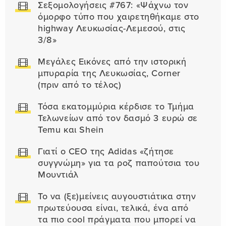
Σεξομολογήσεις #767: «Ψάχνω τον
όμορφο τύπο που χαιρετηθήκαμε στο
highway Λευκωσίας-Λεμεσού, στις
3/8»
Μεγάλες Εικόνες από την ιστορική
μπυραρία της Λευκωσίας, Corner
(πριν από το τέλος)
Τόσα εκατομμύρια κέρδισε το Τμήμα
Τελωνείων από τον δασμό 3 ευρώ σε
Temu και Shein
Γιατί ο CEO της Adidas «ζήτησε
συγγνώμη» για τα ροζ παπούτσια του
Μουντιάλ
Το να (ξε)μείνεις αυγουστιάτικα στην
πρωτεύουσα είναι, τελικά, ένα από
τα πιο cool πράγματα που μπορεί να