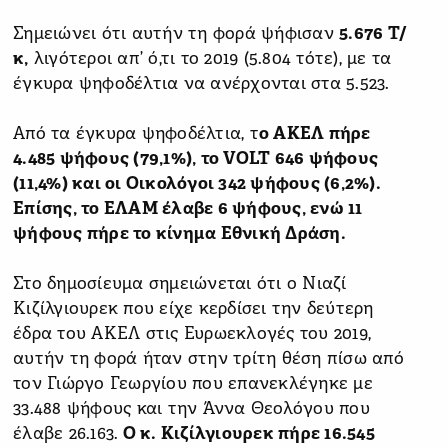
Σημειώνει ότι αυτήν τη φορά ψήφισαν
5.676 Τ/
κ,
λιγότεροι απ’ ό,τι το 2019 (5.804 τότε), με τα
έγκυρα ψηφοδέλτια να ανέρχονται στα 5.523.
Από τα έγκυρα ψηφοδέλτια, τ
ο ΑΚΕΛ πήρε
4.485 ψήφους (79,1%), το VOLT 646 ψήφους
(11,4%) και οι Οικολόγοι 342 ψήφους (6,2%).
Επίσης, το ΕΛΑΜ έλαβε 6 ψήφους, ενώ 11
ψήφους πήρε το κίνημα Εθνική Δράση.
Στο δημοσίευμα σημειώνεται ότι ο Νιαζί
Κιζίλγιουρεκ που είχε κερδίσει την δεύτερη
έδρα του ΑΚΕΛ στις Ευρωεκλογές του 2019,
αυτήν τη φορά ήταν στην τρίτη θέση πίσω από
τον Γιώργο Γεωργίου που επανεκλέγηκε με
33.488 ψήφους και την Άννα Θεολόγου που
έλαβε 26.163.
Ο κ. Κιζίλγιουρεκ πήρε 16.545