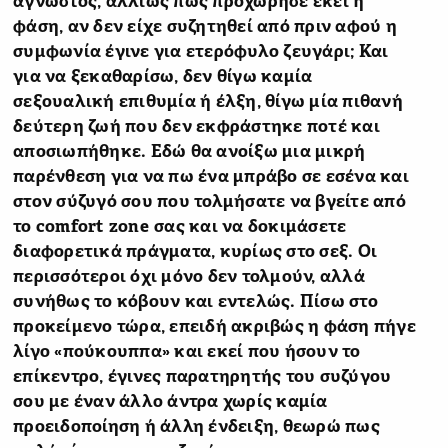
άγνωστος, αλλιώς πώς προχώρησε εκεί η
φάση, αν δεν είχε συζητηθεί από πριν αφού η
συμφωνία έγινε για ετερόφυλο ζευγάρι; Και
για να ξεκαθαρίσω, δεν θίγω καμία
σεξουαλική επιθυμία ή έλξη, θίγω μία πιθανή
δεύτερη ζωή που δεν εκφράστηκε ποτέ και
αποσιωπήθηκε. Εδώ θα ανοίξω μια μικρή
παρένθεση για να πω ένα μπράβο σε εσένα και
στον σύζυγό σου που τολμήσατε να βγείτε από
το comfort
zone
σας και να δοκιμάσετε
διαφορετικά πράγματα, κυρίως στο σεξ. Οι
περισσότεροι όχι μόνο δεν τολμούν, αλλά
συνήθως το κόβουν και εντελώς. Πίσω στο
προκείμενο τώρα, επειδή ακριβώς η φάση πήγε
λίγο «πούκουππα» και εκεί που ήσουν το
επίκεντρο, έγινες παρατηρητής του συζύγου
σου με έναν άλλο άντρα χωρίς καμία
προειδοποίηση ή άλλη ένδειξη, θεωρώ πως