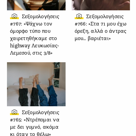
Σεξομολογήσεις
Σεξομολογήσεις
#767: «Ψάχνω τον
#766: «Στα 71 μου έχω
όμορφο τύπο που
όρεξη, αλλά ο άντρας
χαιρετηθήκαμε στο
μου… βαριέται»
highway Λευκωσίας-
Λεμεσού, στις 3/8»
Σεξομολογήσεις
#765: «Ντρέπομαι να
με δει γυμνό, ακόμα
κι όταν το θέλω»