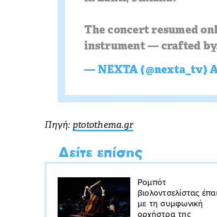
The concert resumed onl
instrument — crafted b
— NEXTA (@nexta_tv)
A
Πηγή:
ptotothema.gr
Δείτε επίσης
Ρομπότ
βιολοντσελίστας έπα
με τη συμφωνική
ορχήστρα της