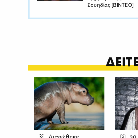
Σουηδίας [ΒΙΝΤΕΟ]
ΔΕΙ
Διασώθηκε
30