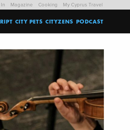
 In
Magazine
Cooking
My Cyprus Travel
RIPT
CITY PETS
CITYZENS
PODCAST