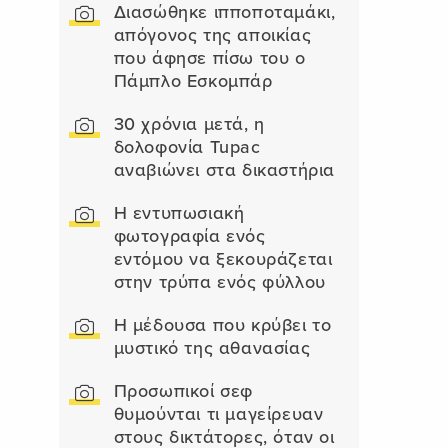
Διασώθηκε ιπποποταμάκι,
απόγονος της αποικίας
που άφησε πίσω του ο
Πάμπλο Εσκομπάρ
30 χρόνια μετά, η
δολοφονία Tupac
αναβιώνει στα δικαστήρια
Η εντυπωσιακή
φωτογραφία ενός
εντόμου να ξεκουράζεται
στην τρύπα ενός φύλλου
Η μέδουσα που κρύβει το
μυστικό της αθανασίας
Προσωπικοί σεφ
θυμούνται τι μαγείρευαν
στους δικτάτορες, όταν οι