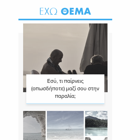
ΘΕΜΑ
ΕΧΩ
Εσύ, τι παίρνεις
(οπωσδήποτε) μαζί σου στην
παραλία;