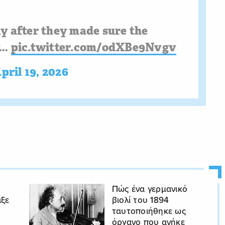
y after they made sure the
y…
pic.twitter.com/odXBe9Nvgv
pril 19, 2026
Πώς ένα γερμανικό
ιξε
βιολί του 1894
ταυτοποιήθηκε ως
όργανο που ανήκε