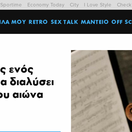
Sportime
Economy Today
City
I Love Style
Check
ΙΛΑ ΜΟΥ
RETRO
SEX TALK
ΜΑΝΤΕΙΟ
OFF SC
ς ενός
α διαλύσει
ου αιώνα