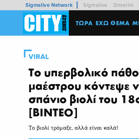
Sigmalive Network
Sigmalive
Simerini
ΤΩΡΑ
ΕΧΩ ΘΕΜΑ
M
VIRAL
Το υπερβολικό πάθο
μαέστρου κόντεψε ν
σπάνιο βιολί του 18
[ΒΙΝΤΕΟ]
Το βιολί τρόμαξε, αλλά είναι καλά!