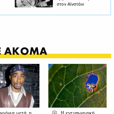
στον Αϊνστάιν
ΤΕ ΑΚΟΜΑ
 χρόνια μετά, η
Η εντυπωσιακή