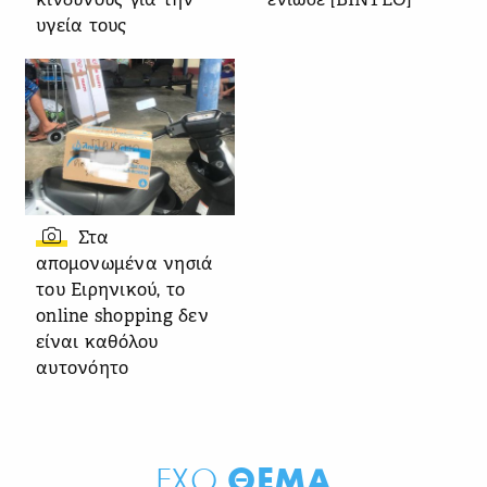
κινδύνους για την
ένιωσε [ΒΙΝΤΕΟ]
υγεία τους
Στα
απομονωμένα νησιά
του Ειρηνικού, το
online shopping δεν
είναι καθόλου
αυτονόητο
ΘΕΜΑ
ΕΧΩ