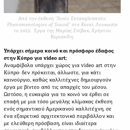
Από την έκθεση “Sonic Entanglements:
Phenomenologies of Sound” στο Korai, Λευκωσία
το 2025. Έργα της Μαρίας Σπίβακ, Χρήστου
Κυριακίδη.
Υπάρχει σήμερα κοινό και πρόσφορο έδαφος
στην Κύπρο για video
art;
Αναμφίβολα υπάρχει χώρος για video art στην
Κύπρο· δεν πρόκειται, άλλωστε, για κάτι
καινούργιο, καθώς καλλιτέχνες δημιουργούν
έργα με βίντεο από τις απαρχές του μέσου.
Ωστόσο, η ευκαιρία για το κοινό να έρθει σε
επαφή με μια τόσο μεγάλης κλίμακας έκθεση
ενός σημαντικού Αμερικανού καλλιτέχνη, σε
ένα εξαιρετικό αρχιτεκτονικό περιβάλλον και
με ελεύθερη πρόσβαση, είναι ιδιαίτερα