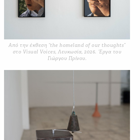
Από την έκθεση “the homeland of our thoughts”
στο Visual Voices, Λευκωσία, 2026. Έργα του
Γιώργου Πρίνου.