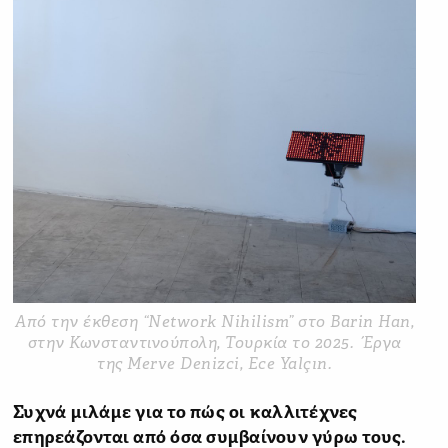
Από την έκθεση “Network Nihilism” στο Barin Han,
στην Κωνσταντινούπολη, Τουρκία το 2025. Έργα
της Merve Denizci, Ece Yalçın.
Συχνά μιλάμε για το πώς οι καλλιτέχνες
επηρεάζονται από όσα συμβαίνουν γύρω τους.