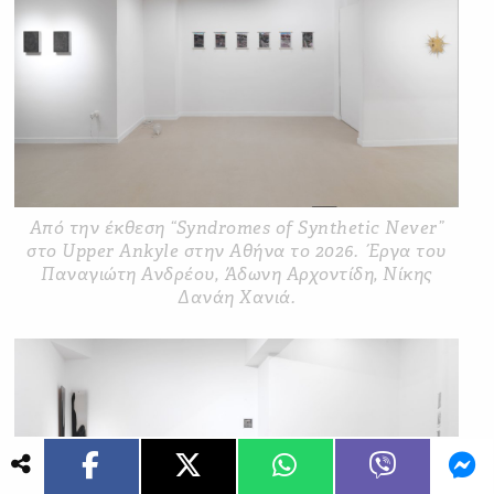
Από την έκθεση “Syndromes of Synthetic Never”
στο Upper Ankyle στην Αθήνα το 2026. Έργα του
Παναγιώτη Ανδρέου, Άδωνη Αρχοντίδη, Νίκης
Δανάη Χανιά.