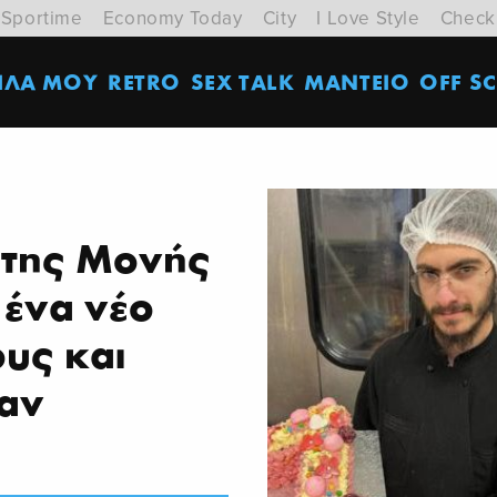
Sportime
Economy Today
City
I Love Style
Check
ΙΛΑ ΜΟΥ
RETRO
SEX TALK
ΜΑΝΤΕΙΟ
OFF SC
 της Μονής
 ένα νέο
ους και
σαν