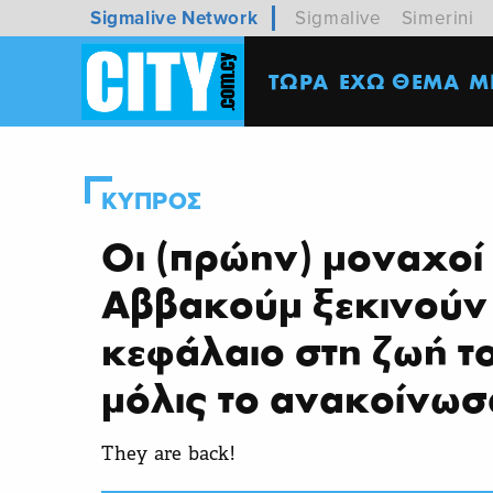
Sigmalive Network
Sigmalive
Simerini
ΤΩΡΑ
ΕΧΩ ΘΕΜΑ
M
ΚΥΠΡΟΣ
Οι (πρώην) μοναχοί
Αββακούμ ξεκινούν
κεφάλαιο στη ζωή τ
μόλις το ανακοίνω
They are back!