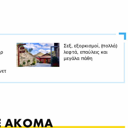
Σεξ, εξορκισμοί, (πολλά)
υρ
λεφτά, επαύλεις και
μεγάλα πάθη
νετ
ΤΕ ΑΚΟΜΑ