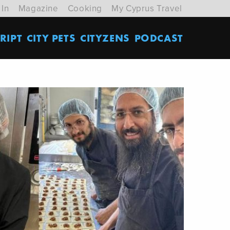
 In
Magazine
Cooking
My Cyprus Travel
RIPT
CITY PETS
CITYZENS
PODCAST