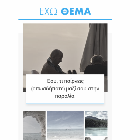
ΘΕΜΑ
ΕΧΩ
Εσύ, τι παίρνεις
(οπωσδήποτε) μαζί σου στην
παραλία;