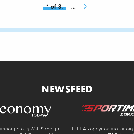
You're on page
1 of 3.
Next page
NEWSFEED
πρόσημα στη Wall Street με
Η ΕΕΑ χορήγησε πιστοποιη