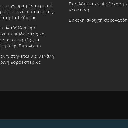
Βασιλόπιτα χωρίς ζάχαρη κ
ς αναγνωρισμένα κρασιά
γλουτένη
ρυφαία σχέση ποιότητας-
πό τη Lidl Κύπρου
Εύκολη ανοιχτή σοκολατόπ
n αναβάλλει την
κή περιοδεία της και
νουν οι φημές για
φή στην Eurovision
άντι στήνεται μια μεγάλη
ιρινή χοροεσπερίδα