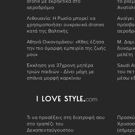
drone με εκρηκτικά στο
το βλέμ
αεροδρόμιο
Ανατολ
Λιθουανία: Η Ρωσία μπορεί να
Ανοίγει
χρησιμοποιήσει ουκρανικά drones
πρόσβασ
κατά της Βαλτικής
αεροδρ
Αθηνά Οικονομάκου: «Χθες έζησα
Μ. Δαμι
την πιο όμορφη εμπειρία της ζωής
δυναμικ
μου»
μελέτη
Έκκληση για 37χρονη μητέρα
Saudi A
τριών παιδιών - Δίνει μάχη με
του πετ
σπάνια μορφή καρκίνου
μέσω ε
Τι να προσέξεις στη διατροφή σου
Προσκύ
στο τραπέζι του
Χρυσοσ
Δεκαπενταύγουστου
(σήμερα