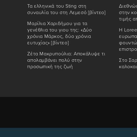
Τα ελληνικά του Sting στη
Διεθνώ
συναυλία του στη Λεμεσό [βίντεο]
στην κο
τιμής α
Μαρίλια Χαριδήμου για τα
γενέθλια του γιου της: «Δύο
Η Loree
χρόνια Μάρκος, δύο χρόνια
ευρωπαϊ
ευτυχίας» [βίντεο]
φουντώ
επιστρο
Ζέτα Μακρυπούλια: Αποκάλυψε τι
απολαμβάνει πολύ στην
Στο Σαρ
προσωπική της ζωή
καλοκα