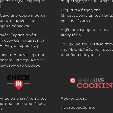
μα στις εξελίξεις στη Μ.
συμμετοχής σε ΠΑΕ Αρης, 
ή
«Καμία συζήτηση της
 ξανά από αύριο η οδική
Μπρέντφορντ με τον Πανα
η στις αφίξεις του
για τον Γένσεν»
ομίου Λάρνακας
Λήξη συναγερμού με τον
ανός: Τεράστια νέα
Φουρτάδο
ή στον GSI, αναμένεται η
Το μήνυμα του Βιτάλις στο
 ΕΤΕπ για συμμετοχή
της ΑΕΚ: «Ελπίζω να πετύχ
ramco: Μειώνει την τιμή
σπουδαία πράγματα»
ρελαίου για την Ασία εν
ξελίξεων στο Ορμούζ
νημα σε 5 εκκλησίες του
Λουκουμάδες
ωτήρος που γιορτάζουν
Παστουρμαδόπιτα
)