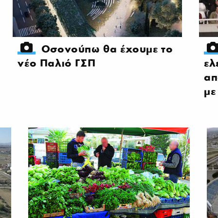
Οσονούπω θα έχουμε το
νέο Παλιό ΓΣΠ
ελ
απ
με