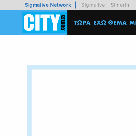
Sigmalive Network
Sigmalive
Simerini
ΤΩΡΑ
ΕΧΩ ΘΕΜΑ
M