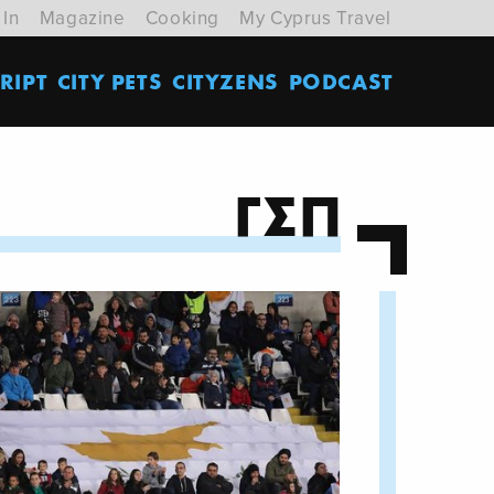
 In
Magazine
Cooking
My Cyprus Travel
RIPT
CITY PETS
CITYZENS
PODCAST
ΓΣΠ