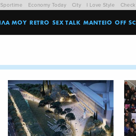
Sportime
Economy Today
City
I Love Style
Check
ΙΛΑ ΜΟΥ
RETRO
SEX TALK
ΜΑΝΤΕΙΟ
OFF SC