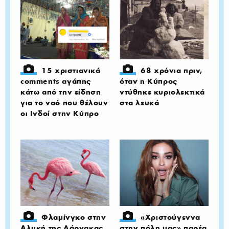
15 χριστιανικά
68 χρόνια πριν,
comments αγάπης
όταν η Κύπρος
κάτω από την είδηση
ντύθηκε κυριολεκτικά
για το ναό που θέλουν
στα λευκά
οι Ινδοί στην Κύπρο
Φλαμίνγκο στην
«Χριστούγεννα
Αλυκή της Λάρνακας
στην πόλη μας» παρέα