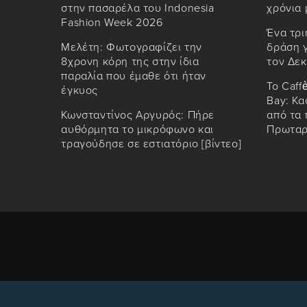
στην πασαρέλα του Indonesia
χρόνια 
Fashion Week 2026
Ένα τρι
Μελέτη: Φωτογραφίζει την
δράση γ
8χρονη κόρη της στην ίδια
τον Δε
παραλία που έμαθε ότι ήταν
Το Caff
έγκυος
Bay: Κα
Κωνσταντίνος Αργυρός: Πήρε
από τα 
αυθόρμητα το μικρόφωνο και
Πρωτα
τραγούδησε σε εστιατόριο [βίντεο]