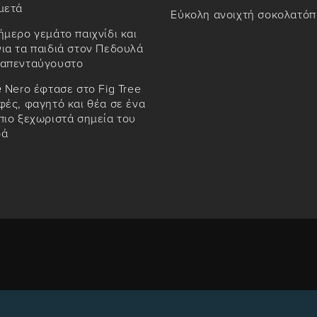
μετά
Εύκολη ανοιχτή σοκολατόπ
ήμερο γεμάτο παιχνίδι και
ια τα παιδιά στον Πεδουλά
καπενταύγουστο
è Nero έφτασε στο Fig Tree
φές, φαγητό και θέα σε ένα
πιο ξεχωριστά σημεία του
ρά