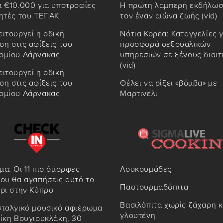
α €10.000 για υποτροφίες
Η πρώτη λαμπερή εκδήλωσ
τητές του ΤΕΠΑΚ
τον έναν αιώνα ζωής (vid)
ιτουργεί η οδική
Νότια Κορέα: Καταγγελίες γ
η στις αφίξεις του
προσφορά σεξουαλικών
ομίου Λάρνακας
υπηρεσιών σε ξένους διαιτ
(vid)
ιτουργεί η οδική
η στις αφίξεις του
Θέλει να ρίξει «βόμβα» με
ομίου Λάρνακας
Μαρτινέλι
α: Οι 11 πιο όμορφες
Λουκουμάδες
ου θα αγαπήσεις αυτό το
Παστουρμαδόπιτα
ρι στην Κύπρο
Βασιλόπιτα χωρίς ζάχαρη κ
σταλγικό μουσικό αφιέρωμα
γλουτένη
ίκη Βουγιουκλάκη, 30