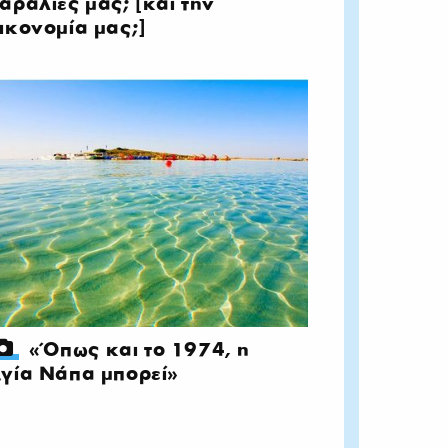
αραλίες μας; [και την
ικονομία μας;]
«Όπως και το 1974, η
γία Νάπα μπορεί»