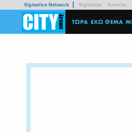
Sigmalive Network
Sigmalive
Simerini
ΤΩΡΑ
ΕΧΩ ΘΕΜΑ
M