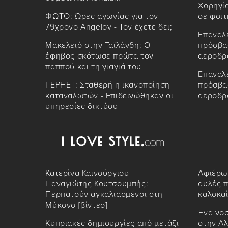
Χορηγί
ΦΩΤΟ: Ώρες αγωνίας για τον
σε φοι
79χρονο Angelov - Τον έχετε δει;
Επαναλε
Μακελειό στην Ταϊλάνδη: Ο
πρόσβασ
έφηβος σκότωσε πρώτα τον
αεροδρ
παππού και τη γιαγιά του
Επαναλε
ΓΕΡΗΕΤ: Σταθερή η ικανοποίηση
πρόσβασ
καταναλωτών - Επιδεινώθηκαν οι
αεροδρ
υπηρεσίες δικτύου
Κατερίνα Καινούργιου -
Αφιέρωμ
Παναγιώτης Κουτσουμπής:
αυλές π
Περπατούν αγκαλιασμένοι στη
καλοκαί
Μύκονο [βίντεο]
Ένα νο
Κυπριακές δημιουργίες από μετάξι
στην Αλ