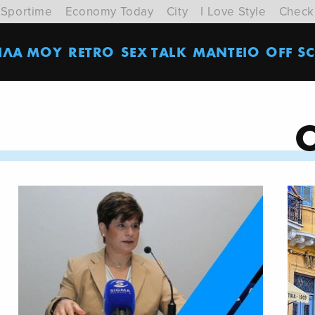
Sportime
Economy Today
City
I Love Style
Check
ΙΛΑ ΜΟΥ
RETRO
SEX TALK
ΜΑΝΤΕΙΟ
OFF SC