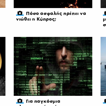
Πόσο ασφαλής πρέπει να
νιώθει η Κύπρος;
μ
σ
Για παγκόσμια