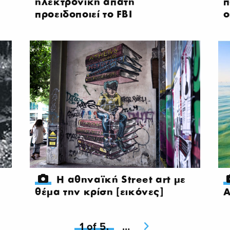
ηλεκτρονική απάτη
π
προειδοποιεί το FBI
ο
Η αθηναϊκή Street art με
θέμα την κρίση [εικόνες]
Α
You're on page
1 of 5.
Next page