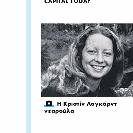
CAPITAL TODAY
Η Κριστίν Λαγκάρντ
νεαρούλα