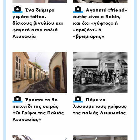
Ένα διήμερο
Αγαπητέ «friend»
γεμάτο tattoo,
αυτός είναι ο Robin,
δίσκους βινυλίου και
και όχι «γύφτος» ή
φαγητό στην παλιά
«πρεζόνι» ή
Λευκωσία
«βρωμιάρης»
Έρχεται το 5ο
Πάμε να
παιχνίδι της σειράς
λύσουμε τους γρίφους
«Οι Γρίφοι της Παλιάς
της παλιάς Λευκωσίας
Λευκωσίας»