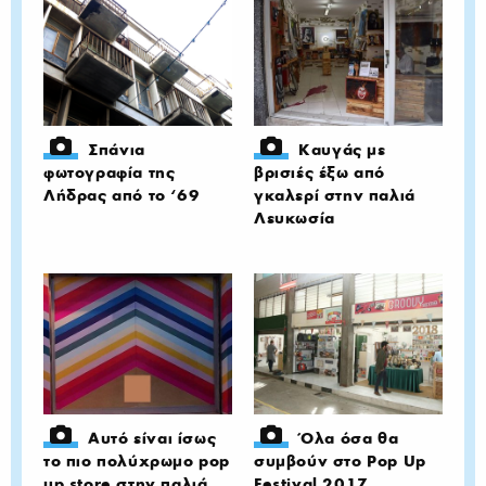
Σπάνια
Καυγάς με
φωτογραφία της
βρισιές έξω από
Λήδρας από το ‘69
γκαλερί στην παλιά
Λευκωσία
Αυτό είναι ίσως
Όλα όσα θα
το πιο πολύχρωμο pop
συμβούν στο Pop Up
up store στην παλιά
Festival 2017