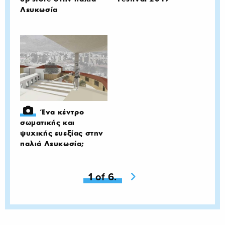
Λευκωσία
Ένα κέντρο
σωματικής και
ψυχικής ευεξίας στην
παλιά Λευκωσία;
You're on page
1 of 6.
Next page