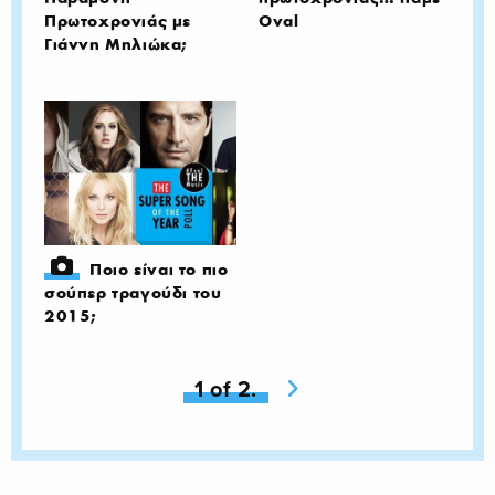
Πρωτοχρονιάς με
Oval
Γιάννη Μηλιώκα;
Ποιο είναι το πιο
σούπερ τραγούδι του
2015;
You're on page
1 of 2.
Next page