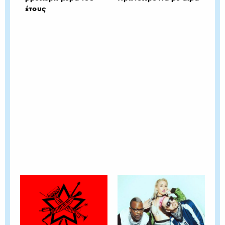
έτους