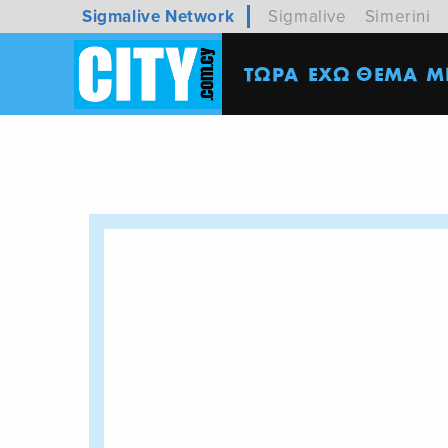
Sigmalive Network
Sigmalive
Simerini
ΤΩΡΑ
ΕΧΩ ΘΕΜΑ
M