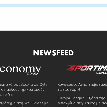
NEWSFEED
ικητικά συμβούλια σε Cyta,
Κόνφερενς Λιγκ: Επιβεβαι
 σε άλλους ημικρατικούς
τα «φαβορί»!
ε το ΥΣ
Europa League: Εξάρα της
πρόσημα στη Wall Street με
Μπενφίκα στη Χαρτς με σκ