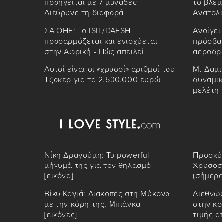
προηγείται με 7 μονάδες -
το βλέμ
Διεύρυνε τη διαφορά
Ανατολ
ΣΑ ΟΗΕ: Το ISIL/DAESH
Ανοίγει
προσαρμόζεται και ενισχύεται
πρόσβασ
στην Αφρική - Πώς απειλεί
αεροδρ
Αυτοί είναι οι «χρυσοί» αριθμοί του
Μ. Δαμι
Τζόκερ για τα 2.500.000 ευρώ
δυναμικ
μελέτη
Νίκη Δραγούμη: Το powerful
Προσκύ
μήνυμά της για τον θηλασμό
Χρυσοσ
[εικόνα]
(σήμερα
Βίκυ Καγιά: Διακοπές στη Μύκονο
Διεθνώ
με την κόρη της, Μπιάνκα
στην κο
[εικόνες]
τιμής α