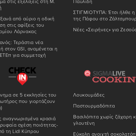
μα στις εξελίξεις στη Μ.
Παυλίδη
ή
ΣΤΙΓΜΙΟΤΥΠΑ: Έτσι ήλθε η
 ξανά από αύριο η οδική
της Πάφου στο Ζάλτσμπου
η στις αφίξεις του
Νέες «Σειρήνες» για Ζεσού
ομίου Λάρνακας
ανός: Τεράστια νέα
ή στον GSI, αναμένεται η
 ΕΤΕπ για συμμετοχή
νημα σε 5 εκκλησίες του
Λουκουμάδες
ωτήρος που γιορτάζουν
Παστουρμαδόπιτα
)
Βασιλόπιτα χωρίς ζάχαρη κ
ς αναγνωρισμένα κρασιά
γλουτένη
ρυφαία σχέση ποιότητας-
πό τη Lidl Κύπρου
Εύκολη ανοιχτή σοκολατόπ