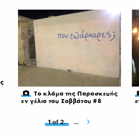
ής
Το κλάμα της Παρασκευής
εν γέλιο του Σαββάτου #8
ε
You're on page
1 of 2.
Next page