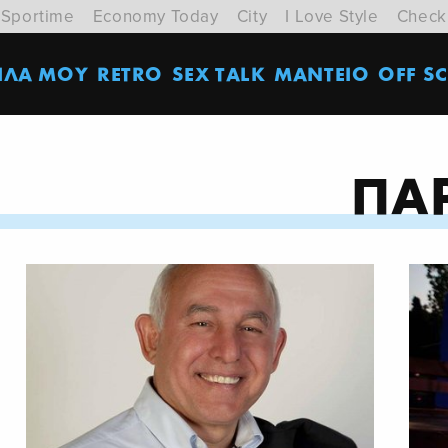
Sportime
Economy Today
City
I Love Style
Check
ΙΛΑ ΜΟΥ
RETRO
SEX TALK
ΜΑΝΤΕΙΟ
OFF SC
ΠΑ