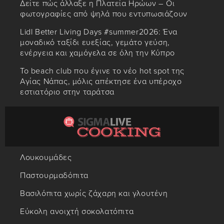
Δείτε πώς άλλαξε η Πλατεία Ηρώων – Οι
φωτογραφίες από ψηλά που εντυπωσιάζουν
Lidl Better Living Days #summer2026: Ένα
μοναδικό ταξίδι ευεξίας, γεμάτο γεύση,
ενέργεια και χαμόγελα σε όλη την Κύπρο
Το beach club που έγινε το νέο hot spot της
Αγίας Νάπας, μόλις απέκτησε ένα υπέροχο
εστιατόριο στην ταράτσα
Λουκουμάδες
Παστουρμαδόπιτα
Βασιλόπιτα χωρίς ζάχαρη και γλουτένη
Εύκολη ανοιχτή σοκολατόπιτα