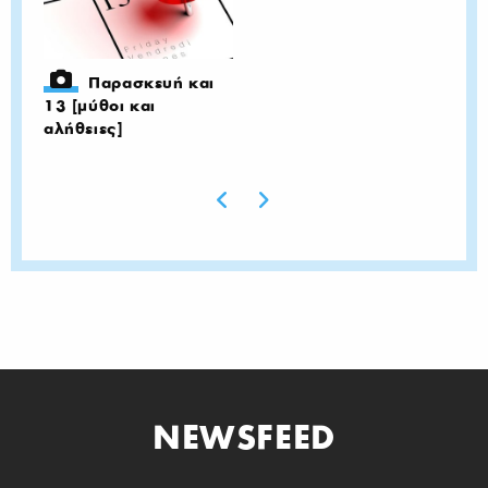
Παρασκευή και
13 [μύθοι και
αλήθειες]
Previous page
Next page
NEWSFEED