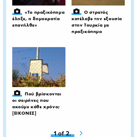
«Το πραξικόπημα
Ο στρατός
έληξε, η δημοκρατία
κατέλαβε την εξουσία
επανήλθε»
στην Τουρκία με
πραξικόπημα
Πού βρίσκονται
οι σειρήνες που
ακούμε κάθε χρόνο;
[ΕΙΚΟΝΕΣ]
You're on page
1 of 2.
Next page