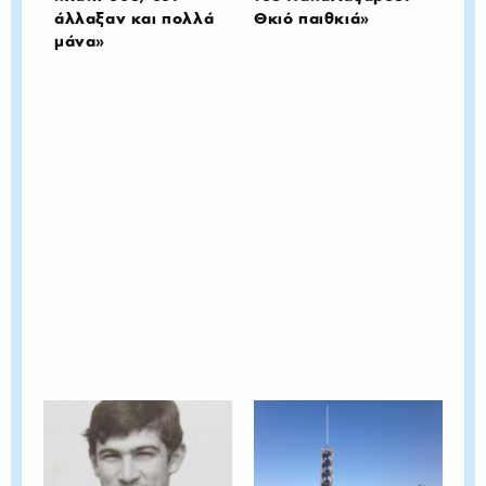
άλλαξαν και πολλά
Θκιό παιθκιά»
μάνα»