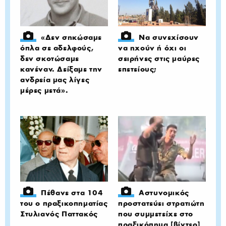
«Δεν σηκώσαμε
Να συνεχίσουν
όπλα σε αδελφούς,
να ηχούν ή όχι οι
δεν σκοτώσαμε
σειρήνες στις μαύρες
κανέναν. Δείξαμε την
επετείους;
ανδρεία μας λίγες
μέρες μετά».
Πέθανε στα 104
Αστυνομικός
του ο πραξικοπηματίας
προστατεύει στρατιώτη
Στυλιανός Παττακός
που συμμετείχε στο
πραξικόπημα [βίντεο]