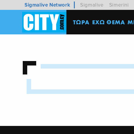
Sigmalive Network
Sigmalive
Simerini
ΤΩΡΑ
ΕΧΩ ΘΕΜΑ
M