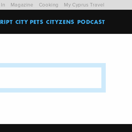
 In
Magazine
Cooking
My Cyprus Travel
RIPT
CITY PETS
CITYZENS
PODCAST