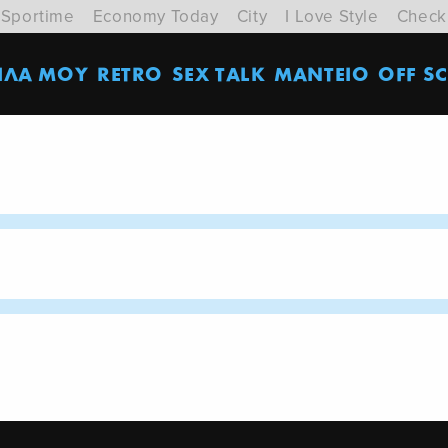
Sportime
Economy Today
City
I Love Style
Check
ΙΛΑ ΜΟΥ
RETRO
SEX TALK
ΜΑΝΤΕΙΟ
OFF SC