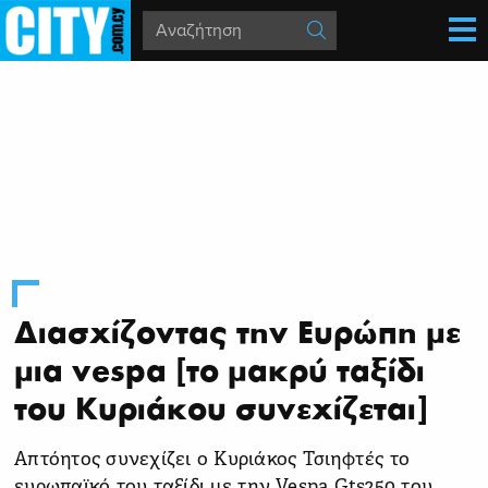
Διασχίζοντας την Ευρώπη με
μια vespa [το μακρύ ταξίδι
του Κυριάκου συνεχίζεται]
Απτόητος συνεχίζει ο Κυριάκος Τσιηφτές το
ευρωπαϊκό του ταξίδι με την Vespa Gts250 του,