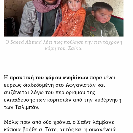
Ο Saeed Ahmad λέει πως πούλησε την πεντάχρονη
κόρη του, Σαΐκα.
Η
πρακτική του γάμου ανηλίκων
παραμένει
ευρέως διαδεδομένη στο Αφγανιστάν και
αυξάνεται λόγω του περιορισμού της
εκπαίδευσης των κοριτσιών από την κυβέρνηση
των Ταλιμπάν.
Μόλις πριν από δύο χρόνια, ο Σαΐντ λάμβανε
κάποια βοήθεια. Τότε, αυτός και η οικογένειά