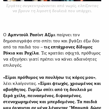
Εργάτες συγκεντρώνονται από νωρίς, ελπίζοντας
να βρουν τη λιγοστή δουλειά που υπάρχει.
Ο
Αμπντούλ Ρασίντ Αζίμι
παίρνει τον
δημοσιογράφο στο σπίτι του και βγάζει έξω δύο
από τα παιδιά του –
τις επτάχρονες δίδυμες
Ρόκια και Ροχίλα
. Τις κρατάει σφιχτά, πρόθυμος
να εξηγήσει γιατί πρέπει να κάνει αδιανόητες
επιλογές.
«Είμαι πρόθυμος να πουλήσω τις κόρες μου»
,
λέει κλαίγοντας.
«Είμαι φτωχός, χρεωμένος και
αβοήθητος. Γυρίζω σπίτι από τη δουλειά με
ξερά χείλη, πεινασμένος, διψασμένος,
στενοχωρημένος και μπερδεμένος. Τα παιδιά
μου έρχονται σε μένα λέγοντας “Μπαμπά, δώσε