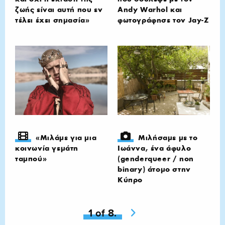
ζωής είναι αυτή που εν
Andy Warhol και
τέλει έχει σημασία»
φωτογράφησε τον Jay-Z
«Μιλάμε για μια
Μιλήσαμε με το
κοινωνία γεμάτη
Ιωάννα, ένα άφυλο
ταμπού»
(genderqueer / non
binary) άτομο στην
Κύπρο
You're on page
1 of 8.
Next page