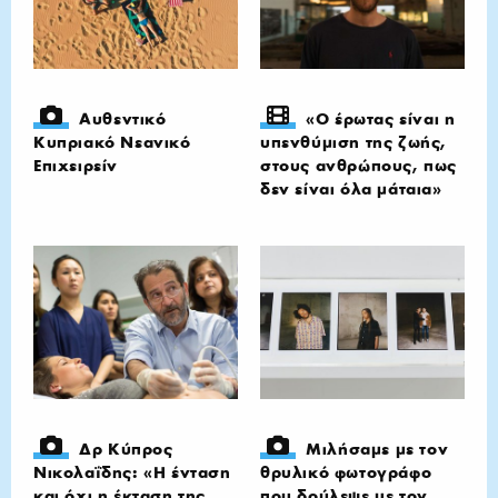
Αυθεντικό
«Ο έρωτας είναι η
Κυπριακό Νεανικό
υπενθύμιση της ζωής,
Επιχειρείν
στους ανθρώπους, πως
δεν είναι όλα μάταια»
Δρ Κύπρος
Μιλήσαμε με τον
Νικολαΐδης: «H ένταση
θρυλικό φωτογράφο
και όχι η έκταση της
που δούλεψε με τον