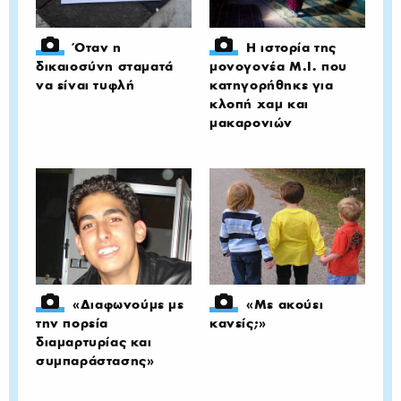
Όταν η
Η ιστορία της
δικαιοσύνη σταματά
μονογονέα Μ.Ι. που
να είναι τυφλή
κατηγορήθηκε για
κλοπή χαμ και
μακαρονιών
«Διαφωνούμε με
«Με ακούει
την πορεία
κανείς;»
διαμαρτυρίας και
συμπαράστασης»