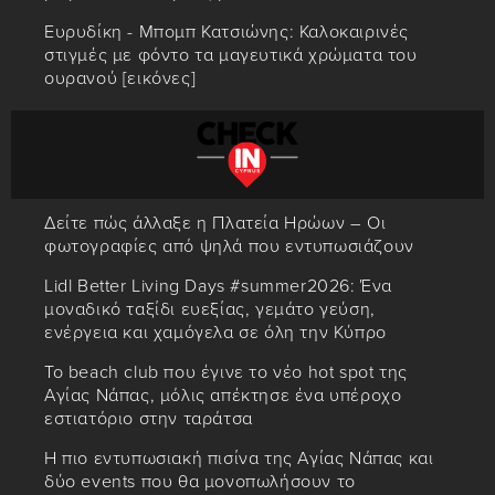
Ευρυδίκη - Μπομπ Κατσιώνης: Καλοκαιρινές
στιγμές με φόντο τα μαγευτικά χρώματα του
ουρανού [εικόνες]
Δείτε πώς άλλαξε η Πλατεία Ηρώων – Οι
φωτογραφίες από ψηλά που εντυπωσιάζουν
Lidl Better Living Days #summer2026: Ένα
μοναδικό ταξίδι ευεξίας, γεμάτο γεύση,
ενέργεια και χαμόγελα σε όλη την Κύπρο
Το beach club που έγινε το νέο hot spot της
Αγίας Νάπας, μόλις απέκτησε ένα υπέροχο
εστιατόριο στην ταράτσα
Η πιο εντυπωσιακή πισίνα της Αγίας Νάπας και
δύο events που θα μονοπωλήσουν το