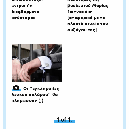
«ντροπή»,
βουλευτού Μαρίας
διεφθαρμένο
Γιαννακάκη
«σύστημα»
[αναφορικά με το
πλαστό πτυχίο του
συζύγου της]
Οι “εγκληματίες
λευκού κολάρου” θα
πληρώσουν (;)
You're on page
1 of 1.