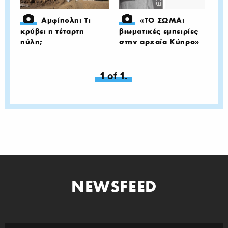
Αμφίπολη: Τι
«ΤΟ ΣΩΜΑ:
κρύβει η τέταρτη
βιωματικές εμπειρίες
πύλη;
στην αρχαία Κύπρο»
You're on page
1 of 1.
NEWSFEED