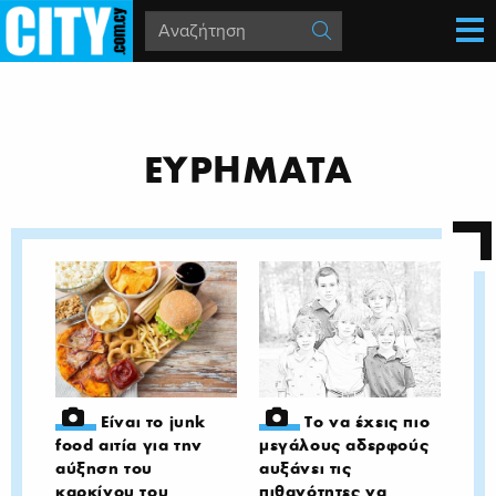
ΕΥΡΗΜΑΤΑ
Είναι το junk
Το να έχεις πιο
food αιτία για την
μεγάλους αδερφούς
αύξηση του
αυξάνει τις
καρκίνου του
πιθανότητες να