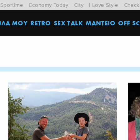
Sportime
Economy Today
City
I Love Style
Check
ΙΛΑ ΜΟΥ
RETRO
SEX TALK
ΜΑΝΤΕΙΟ
OFF SC