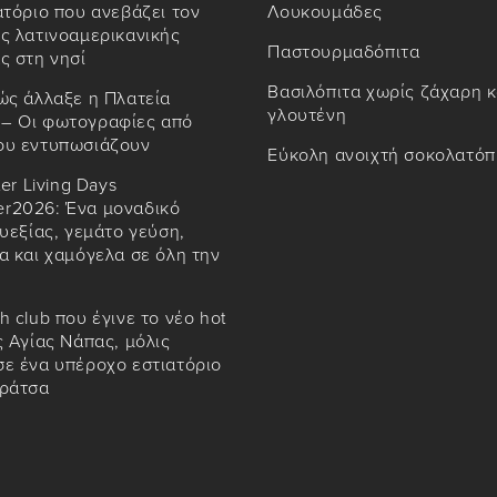
ατόριο που ανεβάζει τον
Λουκουμάδες
ς λατινοαμερικανικής
Παστουρμαδόπιτα
ς στη νησί
Βασιλόπιτα χωρίς ζάχαρη κ
ώς άλλαξε η Πλατεία
γλουτένη
– Οι φωτογραφίες από
ου εντυπωσιάζουν
Εύκολη ανοιχτή σοκολατόπ
ter Living Days
r2026: Ένα μοναδικό
ευεξίας, γεμάτο γεύση,
α και χαμόγελα σε όλη την
h club που έγινε το νέο hot
ς Αγίας Νάπας, μόλις
ε ένα υπέροχο εστιατόριο
αράτσα