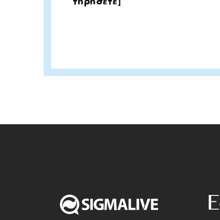
τηρήσετε]