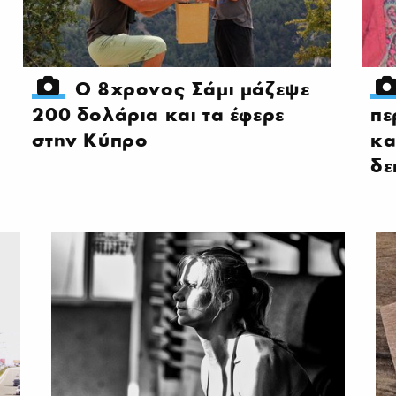
Ο 8χρονος Σάμι μάζεψε
200 δολάρια και τα έφερε
πε
στην Κύπρο
κα
δε