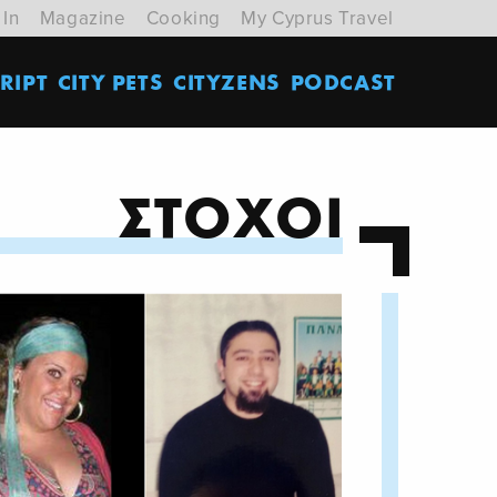
 In
Magazine
Cooking
My Cyprus Travel
RIPT
CITY PETS
CITYZENS
PODCAST
ΣΤΟΧΟΙ