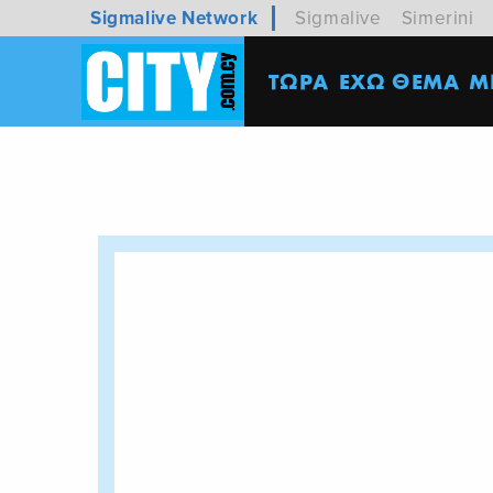
Sigmalive Network
Sigmalive
Simerini
ΤΩΡΑ
ΕΧΩ ΘΕΜΑ
M