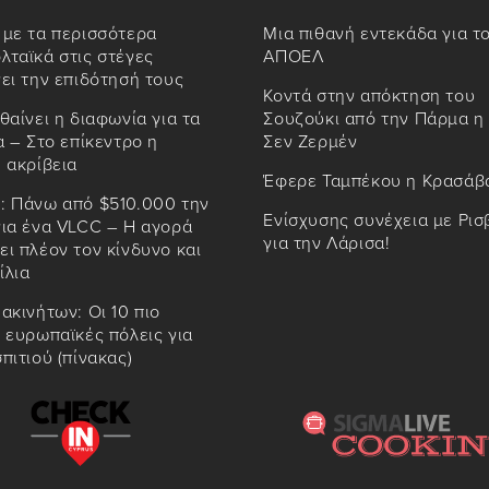
 με τα περισσότερα
Μια πιθανή εντεκάδα για τ
ταϊκά στις στέγες
ΑΠΟΕΛ
ει την επιδότησή τους
Κοντά στην απόκτηση του
θαίνει η διαφωνία για τα
Σουζούκι από την Πάρμα η
α – Στο επίκεντρο η
Σεν Ζερμέν
 ακρίβεια
Έφερε Ταμπέκου η Κρασάβ
: Πάνω από $510.000 την
Ενίσχυσης συνέχεια με Ρισ
για ένα VLCC – Η αγορά
για την Λάρισα!
ι πλέον τον κίνδυνο και
ίλια
ακινήτων: Οι 10 πιο
 ευρωπαϊκές πόλεις για
πιτιού (πίνακας)