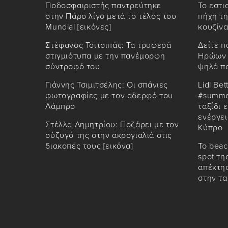
Ποδοσφαιριστής παντρεύτηκε
Το εστι
στην Πάρο λίγο μετά το τέλος του
πήχη τη
Mundial [εικόνες]
κουζίνα
Στέφανος Τσιτσιπάς: Τα τρυφερά
Δείτε π
στιγμιότυπα με την πανέμορφη
Ηρώων 
σύντροφό του
ψηλά π
Γιάννης Τσιμιτσέλης: Οι σπάνιες
Lidl Bet
φωτογραφίες με τον αδερφό του
#summe
Λάμπρο
ταξίδι 
ενέργει
Στέλλα Δημητρίου: Ποζάρει με τον
Κύπρο
σύζυγό της στην ακρογιαλιά στις
διακοπές τους [εικόνα]
Το beac
spot τη
απέκτησ
στην τ