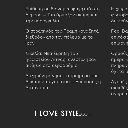
Επίθεση σε διανομέα φαγητού στη
Η χώρα
Λεμεσό – Του άρπαξαν ακόμη και
φωτοβολ
την παραγγελία
διευρύν
Ο στρατηγός του Τραμπ «αναζητά
Fed: Βα
διέξοδο» από τον πόλεμο με το
επιτόκι
Ιράν
επίμονη
Σικελία: Νέα έκρηξη του
Ορμούζ
ηφαιστείου Αίτνας, ανεστάλησαν
ημέρα 
αφίξεις στο αεροδρόμιο
πληρώνε
όχι τα μ
Αυξημένη κίνηση το τριήμερο του
Δεκαπενταύγουστου – Επί ποδός η
Αγορές 
Αστυνομία
ακριβές
αγορά σ